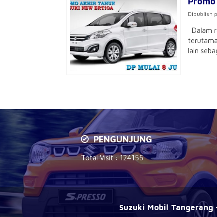
Promo 
Dipublish 
Dalam ra
terutama
lain seba
PENGUNJUNG
Total Visit :
124155
Suzuki Mobil Tangerang
-