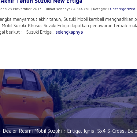
Akhir Tahun Suzuki New Ertiga
pada 29 November 2017 | Dilihat sebanyak 4.544 kali | Kategori:
Uncategorized
ngka menyambut akhir tahun, Suzuki Mobil kembali menghadirkan pr
 Mobil Suzuki. Khusus Suzuki Ertiga dapatkan penawaran terbaik mula
gai berikut : Suzuki Ertiga...
selengkapnya
 Dealer Resmi Mobil Suzuki : Ertiga, Ignis, Sx4 S-Cross, Bale