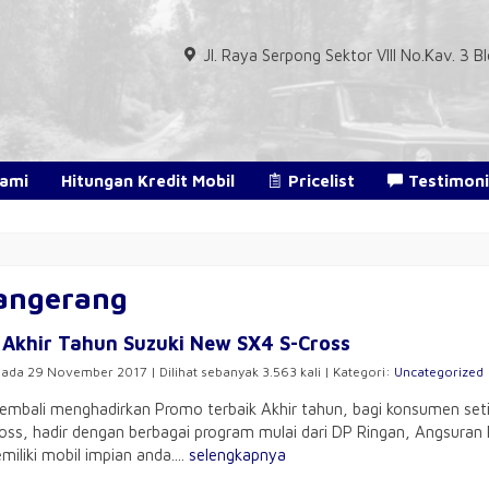
Jl. Raya Serpong Sektor VIII No.Kav. 3
Kami
Hitungan Kredit Mobil
Pricelist
Testimoni
tangerang
Akhir Tahun Suzuki New SX4 S-Cross
pada 29 November 2017 | Dilihat sebanyak 3.563 kali | Kategori:
Uncategorized
embali menghadirkan Promo terbaik Akhir tahun, bagi konsumen seti
oss, hadir dengan berbagai program mulai dari DP Ringan, Angsuran R
iliki mobil impian anda....
selengkapnya